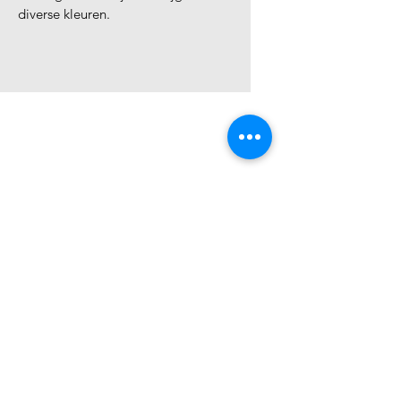
diverse kleuren. 
Maku
Home
Shop
Contact
Info & Hulp
FAQ
Kleine lettertjes
Algemene voorwaarden
Cookiebeleid